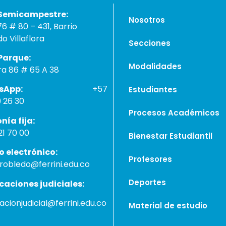
e Semicampestre:
Nosotros
76 # 80 – 431, Barrio
o Villaflora
Secciones
de Parque:
Modalidades
ra 86 # 65 A 38
hatsApp:
+57
Estudiantes
9 26 30
Procesos Académicos
lefonía fija:
1 70 00
Bienestar Estudiantil
reo electrónico:
Profesores
i.robledo@ferrini.edu.co
Deportes
icaciones judiciales:
cacionjudicial@ferrini.edu.co
Material de estudio