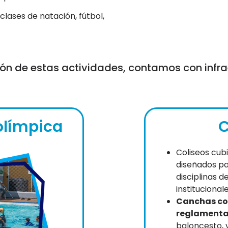
lases de natación, fútbol,
ón de estas actividades, contamos con inf
olímpica
C
Coliseos cubi
diseñados pa
disciplinas d
institucionale
Canchas co
reglamenta
baloncesto, v