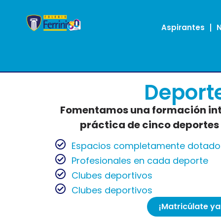
Aspirantes
Deport
Fomentamos una formación inte
práctica de cinco deportes
Espacios completamente dotado
Profesionales en cada deporte
Clubes deportivos
Clubes deportivos
¡Matricúlate ya