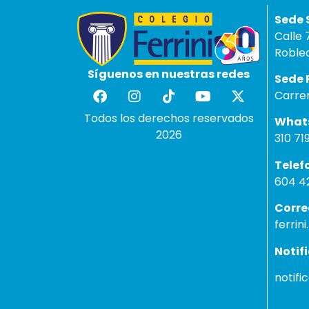
Sed
Calle 
Robled
Síguenos en nuestras redes
Se
Carre
Todos los derechos reservados
W
2026
310 71
Te
604 42
Cor
ferrin
Notif
notifi