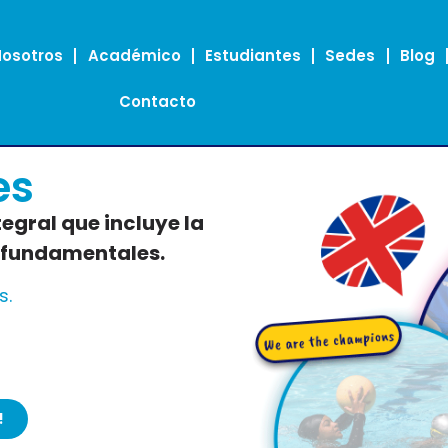
Nosotros
Académico
Estudiantes
Sedes
Blog
Contacto
es
gral que incluye la
 fundamentales.
s.
!