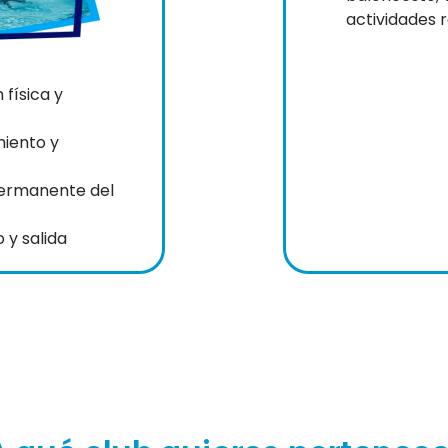
actividades 
física y
iento y
permanente del
 y salida