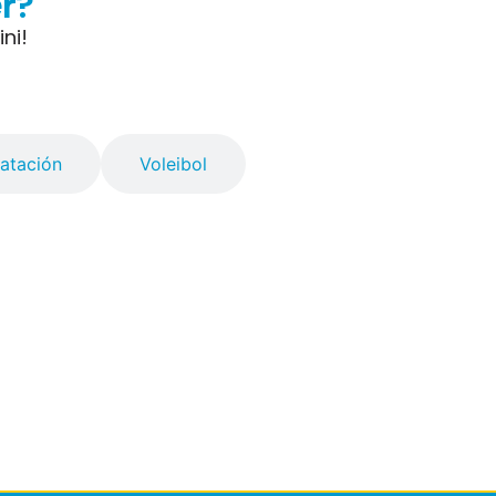
r?
ni!
atación
Voleibol