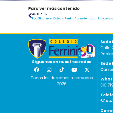
Para ver más contenido
ANTERIOR
Robótica en el Colegio Ferrini: Aprendemos tecnología para el futuro
Sed
Calle 
Robled
Síguenos en nuestras redes
Se
Carre
Todos los derechos reservados
W
2026
310 71
Te
604 42
Cor