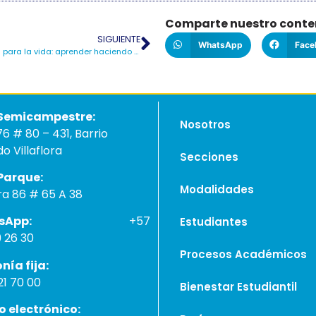
Comparte nuestro conte
SIGUIENTE
WhatsApp
Face
Educamos para la vida: aprender haciendo en el Colegio Ferrini
e Semicampestre:
Nosotros
76 # 80 – 431, Barrio
o Villaflora
Secciones
de Parque:
Modalidades
ra 86 # 65 A 38
hatsApp:
+57
Estudiantes
9 26 30
Procesos Académicos
lefonía fija:
1 70 00
Bienestar Estudiantil
reo electrónico: