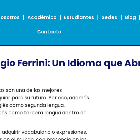
Nosotros
Académico
Estudiantes
Sedes
Blog
Contacto
legio Ferrini: Un Idioma que A
mas son una de las mejores
irir para su futuro. Por eso, además
glés como segunda lengua,
cés como tercera lengua dentro de
adquirir vocabulario o expresiones.
s en el mundo, con presencia en los