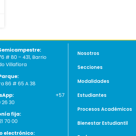
e Semicampestre:
Nosotros
76 # 80 – 431, Barrio
o Villaflora
Secciones
de Parque:
Modalidades
ra 86 # 65 A 38
hatsApp:
+57
Estudiantes
9 26 30
Procesos Académicos
lefonía fija:
1 70 00
Bienestar Estudiantil
reo electrónico: