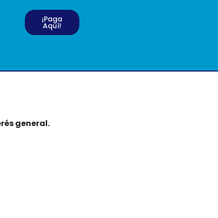
¡Paga
Aquí!
rés general.