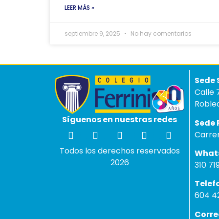
LEER MÁS »
septiembre 9, 2025
No hay comentarios
Sed
Calle 
Robled
Síguenos en nuestras redes
Se
Carre
Todos los derechos reservados
W
2026
310 71
Te
604 42
Cor